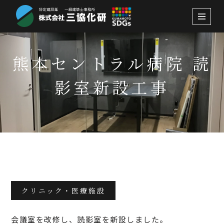
コ
ン
テ
熊本セントラル病院 読
ン
ツ
影室新設工事
へ
ス
キ
ッ
プ
2023.7.12
クリニック・医療施設
会議室を改修し、読影室を新設しました。