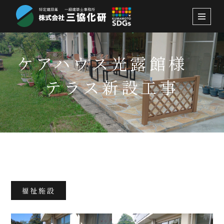
コ
ン
テ
ケアハウス光露館様
ン
ツ
テラス新設工事
へ
ス
キ
ッ
プ
2026.6.4
福祉施設