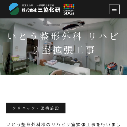
コ
ン
テ
いとう整形外科 リハビ
ン
ツ
リ室拡張工事
へ
ス
キ
ッ
プ
2023.7.26
クリニック・医療施設
いとう整形外科様のリハビリ室拡張工事を行いまし