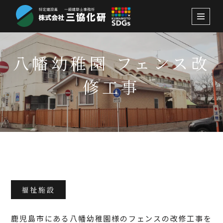
コ
ン
テ
八幡幼稚園 フェンス改
ン
ツ
修工事
へ
ス
キ
ッ
プ
2023.11.1
福祉施設
鹿児島市にある八幡幼稚園様のフェンスの改修工事を