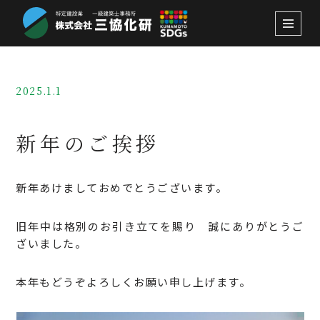
コ
ン
テ
ン
2025.1.1
ツ
へ
新年のご挨拶
ス
キ
ッ
新年あけましておめでとうございます。
プ
旧年中は格別のお引き立てを賜り 誠にありがとうご
ざいました。
本年もどうぞよろしくお願い申し上げます。